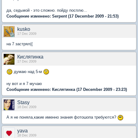
да, седьмой - это сложно. пойду посплю...
Сообщение изменено:
Serpent
(17 December 2009 - 21:53)
kusko
17 Dec 2009
на 7 застрял((
Кислятинка
17 Dec 2009
думаю над 5-м
ну вот и я 7 мучаю
Сообщение изменено:
Кислятинка
(17 December 2009 - 23:23)
Stasy
18 Dec 2009
А я не поняла,какие именно знания фотошопа требуются?
yava
18 Dec 2009