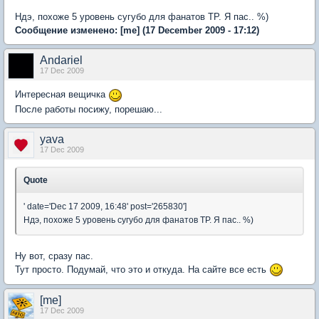
Ндэ, похоже 5 уровень сугубо для фанатов ТР. Я пас.. %)
Сообщение изменено:
[me]
(17 December 2009 - 17:12)
Andariel
17 Dec 2009
Интересная вещичка
После работы посижу, порешаю...
yava
17 Dec 2009
Quote
' date='Dec 17 2009, 16:48' post='265830']
Ндэ, похоже 5 уровень сугубо для фанатов ТР. Я пас.. %)
Ну вот, сразу пас.
Тут просто. Подумай, что это и откуда. На сайте все есть
[me]
17 Dec 2009