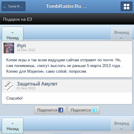
TombRaider.Ru - Форумы
← Tomb Raider (2013)
Подарок на Е3
«
Вперед
Назад
»
rhyn
19 Dec 2012
Копии игры и так всем ведущим сайтам отправят по почте. Но,
сам понимаешь, смогут выслать не раньше 5 марта 2013 года.
Копию для Мэрилин, само собой, попросим.
Защитный Амулет
01 Nov 2015
Спасибо!
Поделится
Поделится
«
Вперед
Назад
»