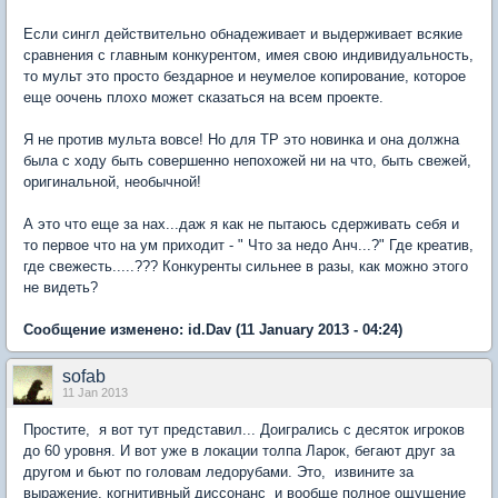
Если сингл действительно обнадеживает и выдерживает всякие
сравнения с главным конкурентом, имея свою индивидуальность,
то мульт это просто бездарное и неумелое копирование, которое
еще оочень плохо может сказаться на всем проекте.
Я не против мульта вовсе! Но для ТР это новинка и она должна
была с ходу быть совершенно непохожей ни на что, быть свежей,
оригинальной, необычной!
А это что еще за нах...даж я как не пытаюсь сдерживать себя и
то первое что на ум приходит - " Что за недо Анч...?" Где креатив,
где свежесть.....??? Конкуренты сильнее в разы, как можно этого
не видеть?
Сообщение изменено:
id.Dav
(11 January 2013 - 04:24)
sofab
11 Jan 2013
Простите, я вот тут представил... Доигрались с десяток игроков
до 60 уровня. И вот уже в локации толпа Ларок, бегают друг за
другом и бьют по головам ледорубами. Это, извините за
выражение, когнитивный диссонанс и вообще полное ощущение