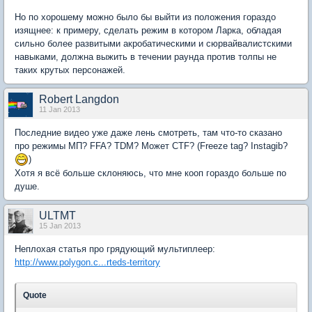
Но по хорошему можно было бы выйти из положения гораздо
изящнее: к примеру, сделать режим в котором Ларка, обладая
сильно более развитыми акробатическими и сюрвайвалистскими
навыками, должна выжить в течении раунда против толпы не
таких крутых персонажей.
Robert Langdon
11 Jan 2013
Последние видео уже даже лень смотреть, там что-то сказано
про режимы МП? FFA? TDM? Может CTF? (Freeze tag? Instagib?
)
Хотя я всё больше склоняюсь, что мне кооп гораздо больше по
душе.
ULTMT
15 Jan 2013
Неплохая статья про грядующий мультиплеер:
http://www.polygon.c...rteds-territory
Quote