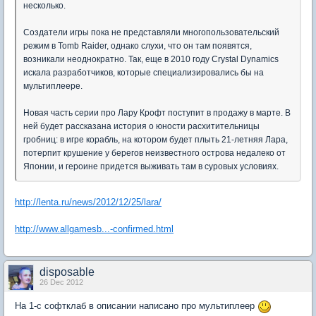
несколько.
Создатели игры пока не представляли многопользовательский
режим в Tomb Raider, однако слухи, что он там появятся,
возникали неоднократно. Так, еще в 2010 году Crystal Dynamics
искала разработчиков, которые специализировались бы на
мультиплеере.
Новая часть серии про Лару Крофт поступит в продажу в марте. В
ней будет рассказана история о юности расхитительницы
гробниц: в игре корабль, на котором будет плыть 21-летняя Лара,
потерпит крушение у берегов неизвестного острова недалеко от
Японии, и героине придется выживать там в суровых условиях.
http://lenta.ru/news/2012/12/25/lara/
http://www.allgamesb...-confirmed.html
disposable
26 Dec 2012
На 1-с софтклаб в описании написано про мультиплеер