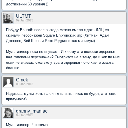
достижении 60 уровня ))
ULTMT
09 Jan 2013
Побуду Вангой: после выхода можно смело ждать ДЛЦ со
скинами персонажей Square Enix'овских игр (Хитман, Адам
Дженсен, Вей Шень и Рико Родригес как минимум).
Мультиплеер пока не внушает. И к чему эти полоски здоровья
над головами персонажей? Смотрится не в тему, да и как по мне
если не знаешь, сколько у врага здоровья - оно как-то азарта
больше.
Gmek
09 Jan 2013
Надеюсь, мульт хоть на сингл влиять никак не будет, ато еще
придумают)
granny_maniac
09 Jan 2013
Мультиплеер. 2 режима.