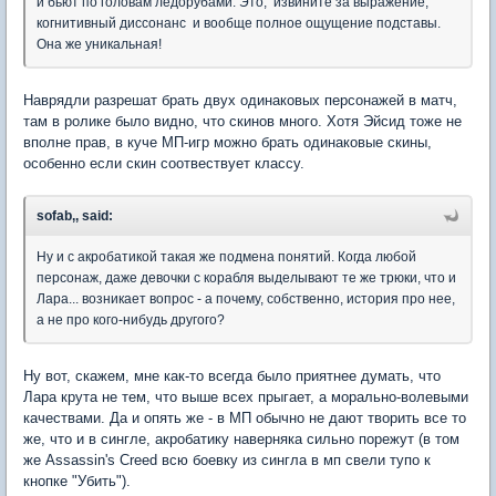
и бьют по головам ледорубами. Это, извините за выражение,
когнитивный диссонанс и вообще полное ощущение подставы.
Она же уникальная!
Наврядли разрешат брать двух одинаковых персонажей в матч,
там в ролике было видно, что скинов много. Хотя Эйсид тоже не
вполне прав, в куче МП-игр можно брать одинаковые скины,
особенно если скин соотвествует классу.
sofab,, said:
Ну и с акробатикой такая же подмена понятий. Когда любой
персонаж, даже девочки с корабля выделывают те же трюки, что и
Лара... возникает вопрос - а почему, собственно, история про нее,
а не про кого-нибудь другого?
Ну вот, скажем, мне как-то всегда было приятнее думать, что
Лара крута не тем, что выше всех прыгает, а морально-волевыми
качествами. Да и опять же - в МП обычно не дают творить все то
же, что и в сингле, акробатику наверняка сильно порежут (в том
же Assassin's Creed всю боевку из сингла в мп свели тупо к
кнопке "Убить").