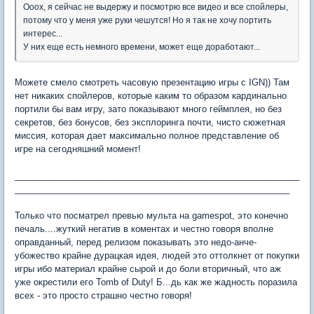
Ооох, я сейчас не выдержу и посмотрю все видео и все спойлеры,
потому что у меня уже руки чешутся! Но я так не хочу портить
интерес...
У них еще есть немного времени, может еще доработают...
Можете смело смотреть часовую презентацию игры c IGN)) Там
нет никаких спойлеров, которые каким то образом кардинально
портили бы вам игру, зато показывают много геймплея, но без
секретов, без бонусов, без эксплоринга почти, чисто сюжетная
миссия, которая дает максимально полное представление об
игре на сегодняшний момент!
__________________________________________________________
________________________________________________________
Только что посматрел превью мульта на gamespot, это конечно
печаль....жуткий негатив в коментах и честно говоря вполне
оправданный, перед релизом показывать это недо-анче-
убожество крайне дурацкая идея, людей это оттолкнет от покупки
игры ибо материал крайне сырой и до боли вторичный, что аж
уже окрестили его Tomb of Duty! Б...дь как же жадность поразила
всех - это просто страшно честно говоря!