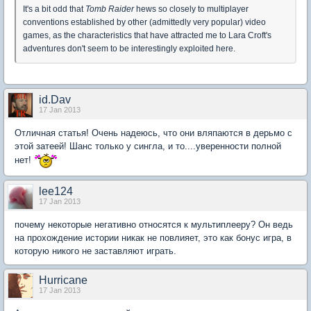
It's a bit odd that
Tomb Raider
hews so closely to multiplayer
conventions established by other (admittedly very popular) video
games, as the characteristics that have attracted me to Lara Croft's
adventures don't seem to be interestingly exploited here.
id.Dav
17 Jan 2013
Отличная статья! Очень надеюсь, что они вляпаются в дерьмо с
этой затеей! Шанс только у сингла, и то....уверенности полной
нет!
lee124
17 Jan 2013
почему некоторые негативно относятся к мультиплееру? Он ведь
на прохождение истории никак не повлияет, это как бонус игра, в
которую никого не заставляют играть.
Hurricane
17 Jan 2013