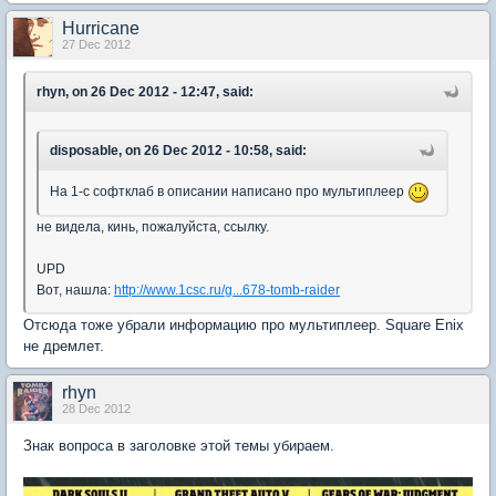
Hurricane
27 Dec 2012
rhyn, on 26 Dec 2012 - 12:47, said:
disposable, on 26 Dec 2012 - 10:58, said:
На 1-с софтклаб в описании написано про мультиплеер
не видела, кинь, пожалуйста, ссылку.
UPD
Вот, нашла:
http://www.1csc.ru/g...678-tomb-raider
Отсюда тоже убрали информацию про мультиплеер. Square Enix
не дремлет.
rhyn
28 Dec 2012
Знак вопроса в заголовке этой темы убираем.