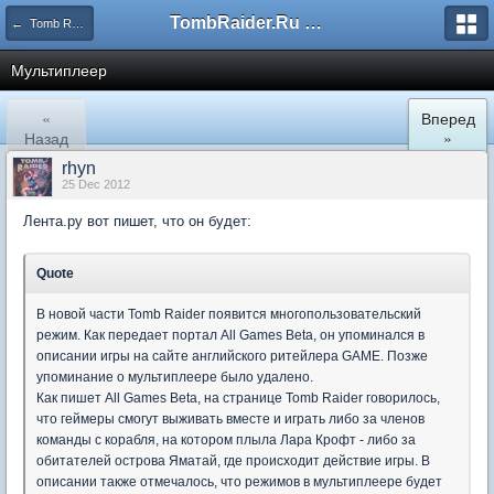
TombRaider.Ru - Форумы
← Tomb Raider (2013)
Мультиплеер
«
Вперед
Назад
»
rhyn
25 Dec 2012
Лента.ру вот пишет, что он будет:
Quote
В новой части Tomb Raider появится многопользовательский
режим. Как передает портал All Games Beta, он упоминался в
описании игры на сайте английского ритейлера GAME. Позже
упоминание о мультиплеере было удалено.
Как пишет All Games Beta, на странице Tomb Raider говорилось,
что геймеры смогут выживать вместе и играть либо за членов
команды с корабля, на котором плыла Лара Крофт - либо за
обитателей острова Яматай, где происходит действие игры. В
описании также отмечалось, что режимов в мультиплеере будет