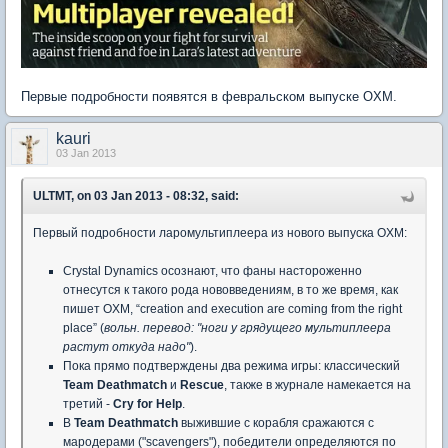
Первые подробности появятся в февральском выпуске OXM.
kauri
03 Jan 2013
ULTMT, on 03 Jan 2013 - 08:32, said:
Первый подробности ларомультиплеера из нового выпуска OXM:
Crystal Dynamics осознают, что фаны настороженно
отнесутся к такого рода нововведениям, в то же время, как
пишет OXM, “creation and execution are coming from the right
place” (
вольн. перевод: "ноги у грядущего мультиплеера
растут откуда надо"
).
Пока прямо подтверждены два режима игры: классический
Team Deathmatch
и
Rescue
, также в журнале намекается на
третий -
Cry for Help
.
В
Team Deathmatch
выжившие с корабля сражаются с
мародерами ("scavengers"), победители определяются по