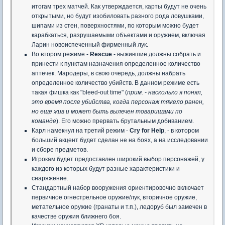
итогам трех матчей. Как утверждается, карты будут не очень
открытыми, но будут изобиловать разного рода ловушками,
шипами из стен, поверхностями, по которым можно будет
карабкаться, разрушаемыми объектами и оружием, включая
Ларин новоиспеченный фирменный лук.
Во втором режиме -
Rescue
- выжившие должны собрать и
принести к пунктам назначения определенное количество
аптечек. Мародеры, в свою очередь, должны набрать
определенное количество убийств. В данном режиме есть
такая фишка как "bleed-out time" (
прим. - насколько я понял,
это время после убийства, когда персонаж тяжело ранен,
но еще жив и может быть вылечен товарищами по
команде
). Его можно прервать брутальным добиванием.
Карл намекнул на третий режим -
Cry for Help
, - в котором
больший акцент будет сделан не на боях, а на исследовании
и сборе предметов.
Игрокам будет предоставлен широкий выбор персонажей, у
каждого из которых будут разные характеристики и
снаряжение.
Стандартный набор вооружения ориентировочно включает
первичное огнестрельное оружие/лук, вторичное оружие,
метательное оружие (гранаты и т.п.), ледоруб был замечен в
качестве оружия ближнего боя.