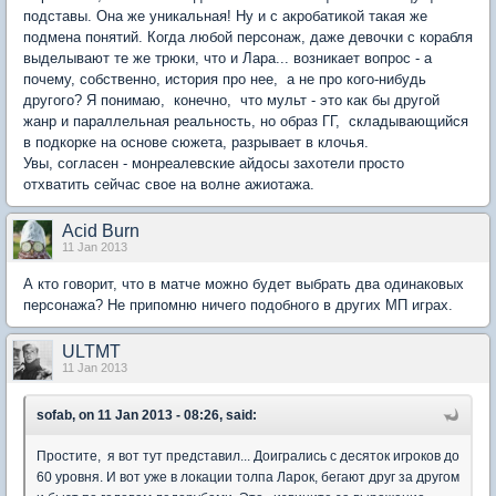
подставы. Она же уникальная! Ну и с акробатикой такая же
подмена понятий. Когда любой персонаж, даже девочки с корабля
выделывают те же трюки, что и Лара... возникает вопрос - а
почему, собственно, история про нее, а не про кого-нибудь
другого? Я понимаю, конечно, что мульт - это как бы другой
жанр и параллельная реальность, но образ ГГ, складывающийся
в подкорке на основе сюжета, разрывает в клочья.
Увы, согласен - монреалевские айдосы захотели просто
отхватить сейчас свое на волне ажиотажа.
Acid Burn
11 Jan 2013
А кто говорит, что в матче можно будет выбрать два одинаковых
персонажа? Не припомню ничего подобного в других МП играх.
ULTMT
11 Jan 2013
sofab, on 11 Jan 2013 - 08:26, said:
Простите, я вот тут представил... Доигрались с десяток игроков до
60 уровня. И вот уже в локации толпа Ларок, бегают друг за другом