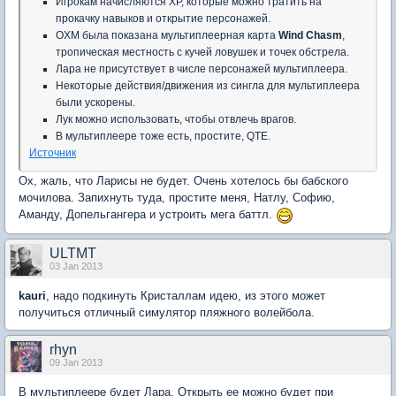
Игрокам начисляются XP, которые можно тратить на
прокачку навыков и открытие персонажей.
OXM была показана мультиплеерная карта
Wind Chasm
,
тропическая местность с кучей ловушек и точек обстрела.
Лара не присутствует в числе персонажей мультиплеера.
Некоторые действия/движения из сингла для мультиплеера
были ускорены.
Лук можно использовать, чтобы отвлечь врагов.
В мультиплеере тоже есть, простите, QTE.
Источник
Ох, жаль, что Ларисы не будет. Очень хотелось бы бабского
мочилова. Запихнуть туда, простите меня, Натлу, Софию,
Аманду, Допельгангера и устроить мега баттл.
ULTMT
03 Jan 2013
kauri
, надо подкинуть Кристаллам идею, из этого может
получиться отличный симулятор пляжного волейбола.
rhyn
09 Jan 2013
В мультиплеере будет Лара. Открыть ее можно будет при