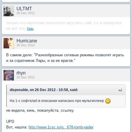
ULTMT
26 Dec 2012
только что неуклюже попытался загуглить сайт 1-с и наткнулся
на вот это:
тыц
Hurricane
26 Dec 2012
В самом деле: "Разнообразные сетевые режимы позволят играть
и за соратников Лары, и за ее врагов."
rhyn
26 Dec 2012
disposable, on 26 Dec 2012 - 10:58, said:
На 1-с софтклаб в описании написано про мультиплеер
не видела, кинь, пожалуйста, ссылку.
UPD
Вот, нашла:
http://www.1csc.ru/g...678-tomb-raider