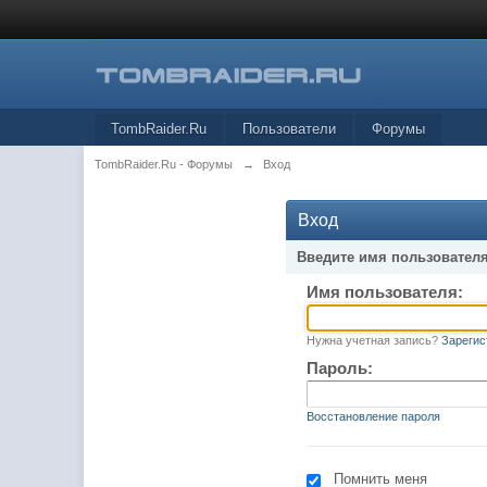
TombRaider.Ru
Пользователи
Форумы
TombRaider.Ru - Форумы
→
Вход
Вход
Введите имя пользователя
Имя пользователя:
Нужна учетная запись?
Зарегис
Пароль:
Восстановление пароля
Помнить меня