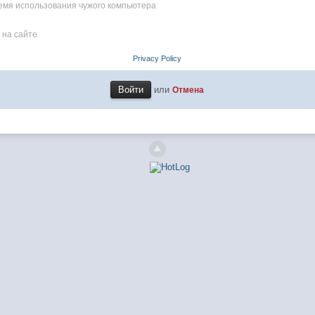
емя использования чужого компьютера
 на сайте
Privacy Policy
или
Отмена