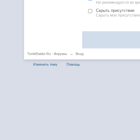
Не рекомендуется во вр
Скрыть присутствие
Скрыть мое присутствие
TombRaider.Ru - Форумы
→
Вход
Изменить тему
Помощь