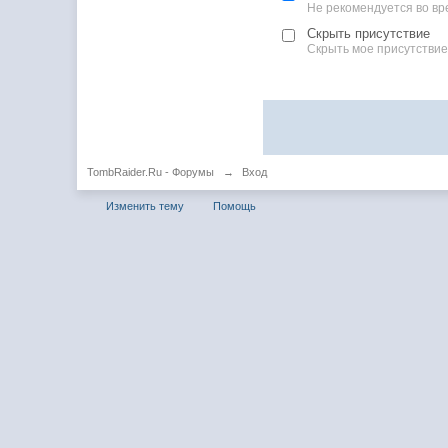
Не рекомендуется во вр
Скрыть присутствие
Скрыть мое присутствие
TombRaider.Ru - Форумы
→
Вход
Изменить тему
Помощь