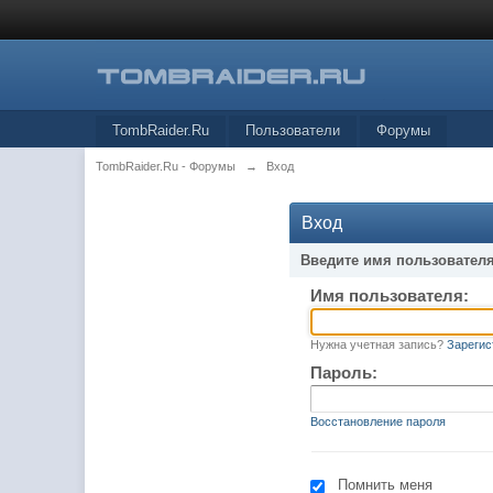
TombRaider.Ru
Пользователи
Форумы
TombRaider.Ru - Форумы
→
Вход
Вход
Введите имя пользователя
Имя пользователя:
Нужна учетная запись?
Зарегис
Пароль:
Восстановление пароля
Помнить меня