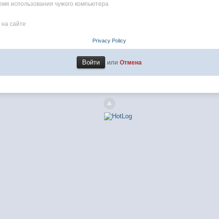
емя использования чужого компьютера
 на сайте
Privacy Policy
или
Отмена