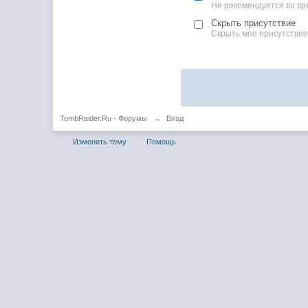
Не рекомендуется во вр
Скрыть присутствие
Скрыть мое присутствие
TombRaider.Ru - Форумы
→
Вход
Изменить тему
Помощь