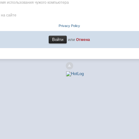
емя использования чужого компьютера
 на сайте
Privacy Policy
или
Отмена