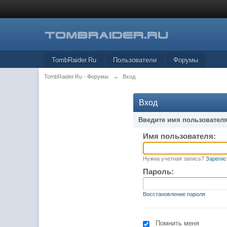
TombRaider.Ru
Пользователи
Форумы
TombRaider.Ru - Форумы
→
Вход
Вход
Введите имя пользователя
Имя пользователя:
Нужна учетная запись?
Зарегис
Пароль:
Восстановление пароля
Помнить меня