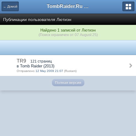
TombRaider.Ru - Форумы
← Домой
Публикации пользователя Лютиэн
Найдено 1 записей от Лютиэн
(Поиск ограничен от 07 August 25)
TR9
121 страниц
в Tomb Raider (2013)
Отправлено
12 May 2009 21:07
(Rustam)
Полная версия