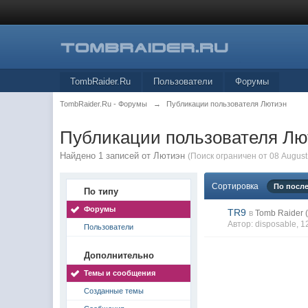
TombRaider.Ru
Пользователи
Форумы
TombRaider.Ru - Форумы
→
Публикации пользователя Лютиэн
Публикации пользователя Лю
Найдено 1 записей от Лютиэн
(Поиск ограничен от 08 August
Сортировка
По посл
По типу
Форумы
TR9
в
Tomb Raider 
Автор:
disposable
, 
Пользователи
Дополнительно
Темы и сообщения
Созданные темы