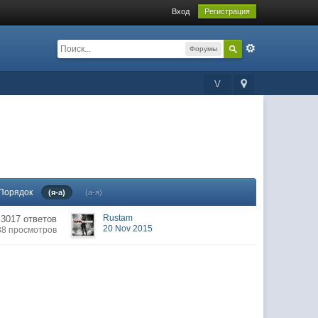
Вход
Регистрация
Форумы
V
Порядок
(я-а)
(а-я)
Rustam
3017 ответов
20 Nov 2015
38 просмотров