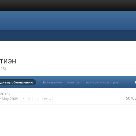
тиэн
 25)
еднему обновлению
По названию
ответов
По числу просмотров
(2013)
5070
12 May 2009
1
2
3
121 →