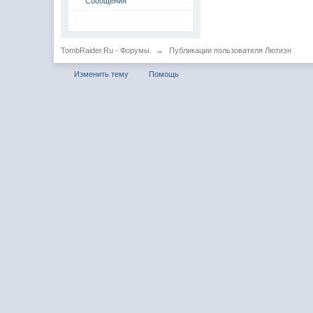
Сообщения
TombRaider.Ru - Форумы
→
Публикации пользователя Лютиэн
Изменить тему
Помощь