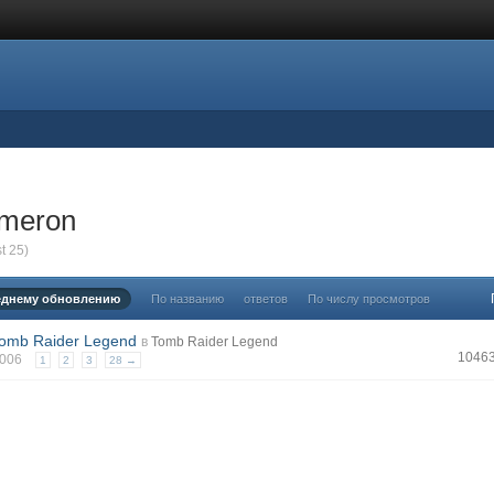
ameron
t 25)
еднему обновлению
По названию
ответов
По числу просмотров
Tomb Raider Legend
в
Tomb Raider Legend
1046
 2006
1
2
3
28 →