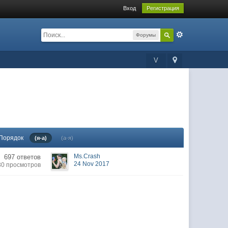
Вход
Регистрация
Форумы
V
Порядок
(я-а)
(а-я)
Ms.Crash
697 ответов
24 Nov 2017
30 просмотров