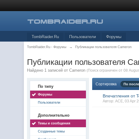
TombRaider.Ru
Пользователи
Форумы
TombRaider.Ru - Форумы
→
Публикации пользователя Cameron
Публикации пользователя C
Найдено 1 записей от Cameron
(Поиск ограничен от 08 Augus
Сортировка
По посл
По типу
Форумы
Впечатления от 
Автор:
ACE
, 03 Apr
Пользователи
Дополнительно
Темы и сообщения
Созданные темы