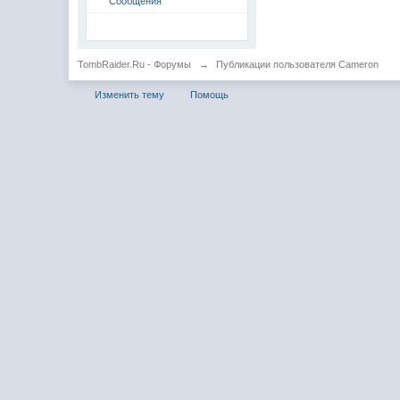
Сообщения
TombRaider.Ru - Форумы
→
Публикации пользователя Cameron
Изменить тему
Помощь