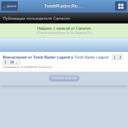
TombRaider.Ru - Форумы
← Домой
Публикации пользователя Cameron
Найдено 1 записей от Cameron
(Поиск ограничен от 06 August 25)
Впечатления от Tomb Raider Legend
в
Tomb Raider Legend
1
2
3
28 →
Отправлено 1144488946 (Cameron)
Полная версия