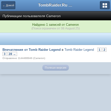
TombRaider.Ru - Форумы
← Домой
Публикации пользователя Cameron
Найдено 1 записей от Cameron
(Поиск ограничен от 08 August 25)
Впечатления от Tomb Raider Legend
в
Tomb Raider Legend
1
2
3
28 →
Отправлено 1144488946 (Cameron)
Полная версия