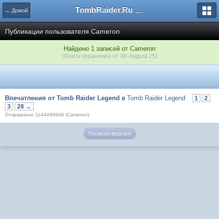
TombRaider.Ru - Форумы
← Домой
Публикации пользователя Cameron
Найдено 1 записей от Cameron
(Поиск ограничен от 08 August 25)
Впечатления от Tomb Raider Legend
в
Tomb Raider Legend
1
2
3
28 →
Отправлено 1144488946 (Cameron)
Полная версия