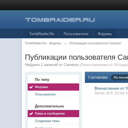
TombRaider.Ru
Пользователи
Форумы
TombRaider.Ru - Форумы
→
Публикации пользователя Cameron
Публикации пользователя C
Найдено 1 записей от Cameron
(Поиск ограничен от 09 Augus
Сортировка
По посл
По типу
Форумы
Впечатления от 
Автор:
ACE
, 03 Apr
Пользователи
Дополнительно
Темы и сообщения
Созданные темы