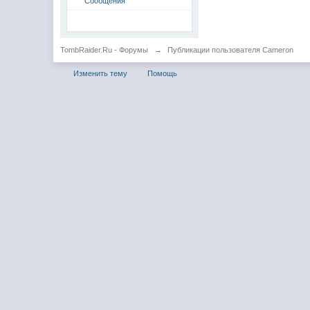
Сообщения
TombRaider.Ru - Форумы
→
Публикации пользователя Cameron
Изменить тему
Помощь