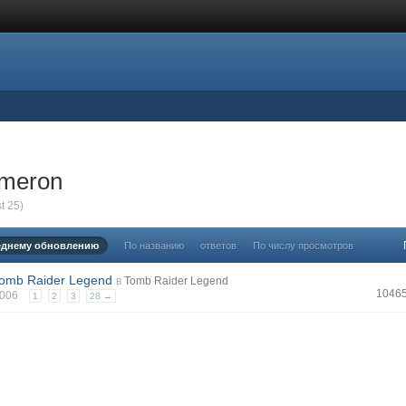
ameron
t 25)
еднему обновлению
По названию
ответов
По числу просмотров
Tomb Raider Legend
в
Tomb Raider Legend
1046
 2006
1
2
3
28 →