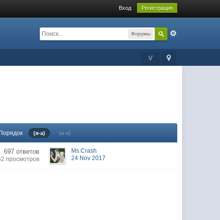
Вход
Регистрация
Форумы
V
Порядок
(я-а)
(а-я)
Ms.Crash
697 ответов
24 Nov 2017
52 просмотров