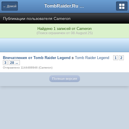
TombRaider.Ru - Форумы
← Домой
Публикации пользователя Cameron
Найдено 1 записей от Cameron
(Поиск ограничен от 08 August 25)
Впечатления от Tomb Raider Legend
в
Tomb Raider Legend
1
2
3
28 →
Отправлено 1144488946 (Cameron)
Полная версия