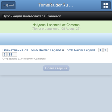
TombRaider.Ru - Форумы
← Домой
Публикации пользователя Cameron
Найдено 1 записей от Cameron
(Поиск ограничен от 08 August 25)
Впечатления от Tomb Raider Legend
в
Tomb Raider Legend
1
2
3
28 →
Отправлено 1144488946 (Cameron)
Полная версия