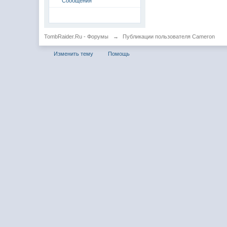
Сообщения
TombRaider.Ru - Форумы
→
Публикации пользователя Cameron
Изменить тему
Помощь