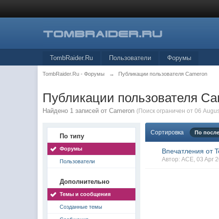
TombRaider.Ru
Пользователи
Форумы
TombRaider.Ru - Форумы
→
Публикации пользователя Cameron
Публикации пользователя C
Найдено 1 записей от Cameron
(Поиск ограничен от 06 Augus
Сортировка
По посл
По типу
Форумы
Впечатления от 
Автор:
ACE
, 03 Apr
Пользователи
Дополнительно
Темы и сообщения
Созданные темы