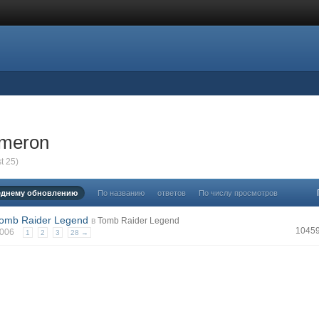
ameron
t 25)
еднему обновлению
По названию
ответов
По числу просмотров
Tomb Raider Legend
в
Tomb Raider Legend
1045
 2006
1
2
3
28 →