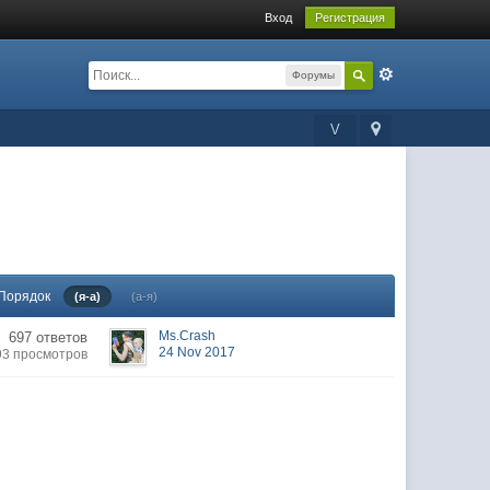
Вход
Регистрация
Форумы
V
Порядок
(я-а)
(а-я)
Ms.Crash
697 ответов
24 Nov 2017
93 просмотров