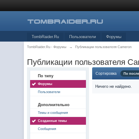
TombRaider.Ru
Пользователи
Форумы
TombRaider.Ru - Форумы
→
Публикации пользователя Cameron
Публикации пользователя C
Сортировка
По посл
По типу
Форумы
Ничего не найдено.
Пользователи
Дополнительно
Темы и сообщения
Созданные темы
Сообщения