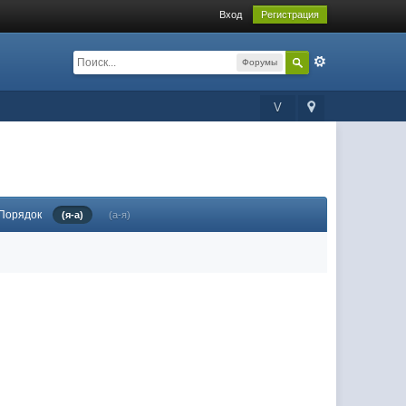
Вход
Регистрация
Форумы
V
Порядок
(я-а)
(а-я)