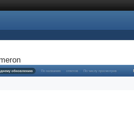
ameron
еднему обновлению
По названию
ответов
По числу просмотров