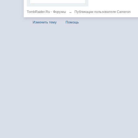
TombRaider.Ru - Форумы
→
Публикации пользователя Cameron
Изменить тему
Помощь