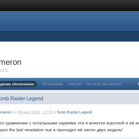
ameron
t 25)
еднему обновлению
По названию
ответов
По числу просмотров
Tomb Raider Legend
ameron
on
08 April 2006 - 12:35
в
Tomb Raider Legend
по сравнению с остальными сериями эта я вляется короткой и её мо
ал the last revelation тык я проходил её около двух недель!