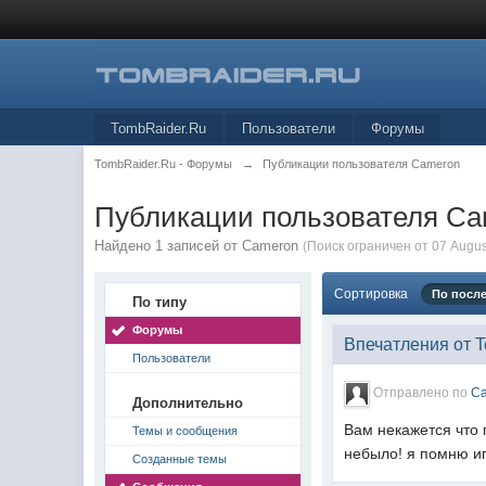
TombRaider.Ru
Пользователи
Форумы
TombRaider.Ru - Форумы
→
Публикации пользователя Cameron
Публикации пользователя C
Найдено 1 записей от Cameron
(Поиск ограничен от 07 Augus
Сортировка
По посл
По типу
Форумы
Впечатления от 
Пользователи
Отправлено по
C
Дополнительно
Вам некажется что 
Темы и сообщения
небыло! я помню игр
Созданные темы