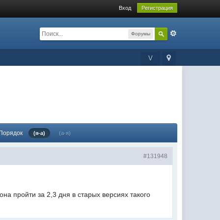
Вход
Регистрация
Форумы
V
Порядок
(я-а)
(а-я)
#131948
на пройти за 2,3 дня в старых версиях такого