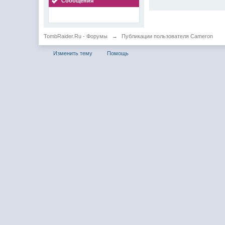
Сообщения
TombRaider.Ru - Форумы
→
Публикации пользователя Cameron
Изменить тему
Помощь