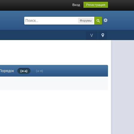
Вход
Регистрация
Форумы
V
Порядок
(я-а)
(а-я)