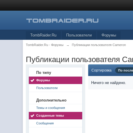
TombRaider.Ru
Пользователи
Форумы
TombRaider.Ru - Форумы
→
Публикации пользователя Cameron
Публикации пользователя C
Сортировка
По посл
По типу
Форумы
Ничего не найдено.
Пользователи
Дополнительно
Темы и сообщения
Созданные темы
Сообщения