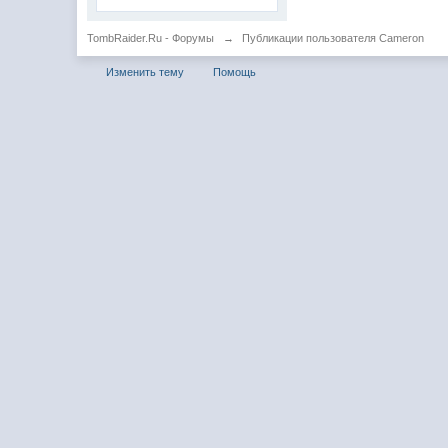
TombRaider.Ru - Форумы
→
Публикации пользователя Cameron
Изменить тему
Помощь