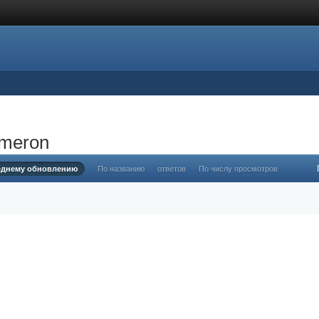
ameron
еднему обновлению
По названию
ответов
По числу просмотров