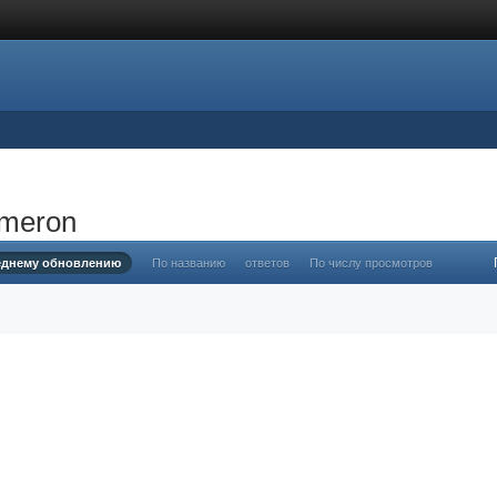
ameron
еднему обновлению
По названию
ответов
По числу просмотров