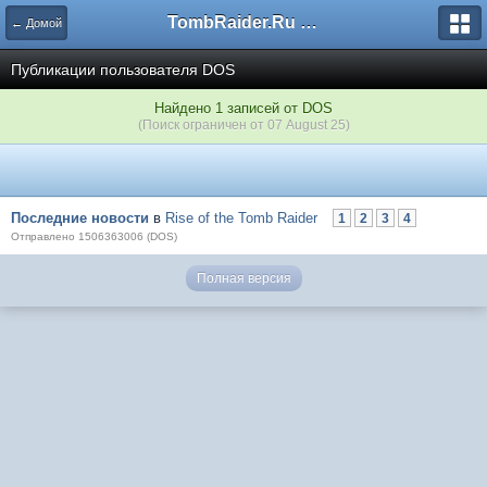
TombRaider.Ru - Форумы
← Домой
Публикации пользователя DOS
Найдено 1 записей от DOS
(Поиск ограничен от 07 August 25)
Последние новости
в
Rise of the Tomb Raider
1
2
3
4
Отправлено 1506363006 (DOS)
Полная версия