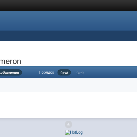
ameron
Порядок
 добавления
(я-а)
(а-я)