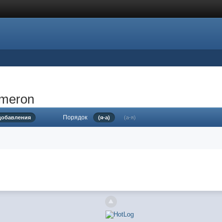
ameron
Порядок
 добавления
(я-а)
(а-я)