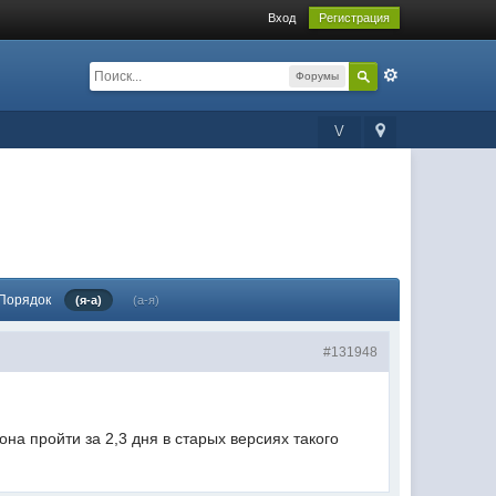
Вход
Регистрация
Форумы
V
Порядок
(я-а)
(а-я)
#131948
на пройти за 2,3 дня в старых версиях такого