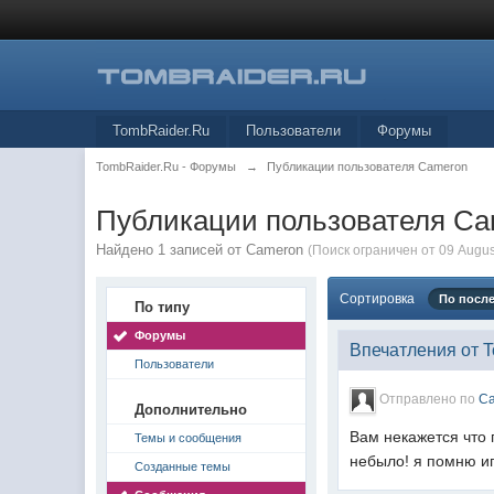
TombRaider.Ru
Пользователи
Форумы
TombRaider.Ru - Форумы
→
Публикации пользователя Cameron
Публикации пользователя C
Найдено 1 записей от Cameron
(Поиск ограничен от 09 Augus
Сортировка
По посл
По типу
Форумы
Впечатления от 
Пользователи
Отправлено по
C
Дополнительно
Вам некажется что 
Темы и сообщения
небыло! я помню игр
Созданные темы