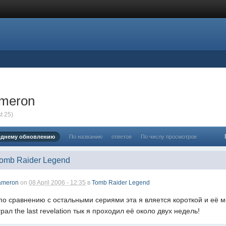
ameron
t 25)
еднему обновлению
По названию
ответов
По числу просмотров
Tomb Raider Legend
ameron
on
08 April 2006 - 12:35
в
Tomb Raider Legend
по сравнению с остальными сериями эта я вляется короткой и её мо
ал the last revelation тык я проходил её около двух недель!