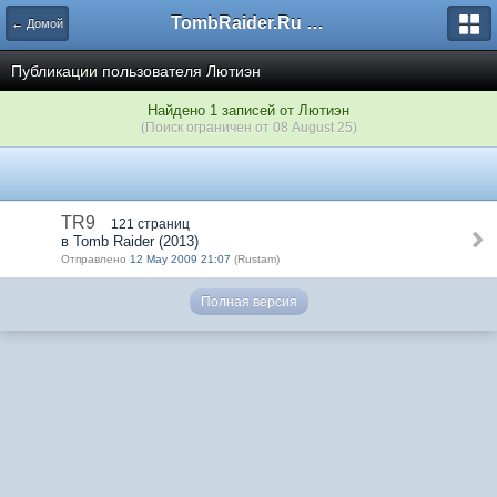
TombRaider.Ru - Форумы
← Домой
Публикации пользователя Лютиэн
Найдено 1 записей от Лютиэн
(Поиск ограничен от 08 August 25)
TR9
121 страниц
в Tomb Raider (2013)
Отправлено
12 May 2009 21:07
(Rustam)
Полная версия