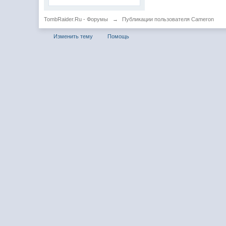
TombRaider.Ru - Форумы
→
Публикации пользователя Cameron
Изменить тему
Помощь