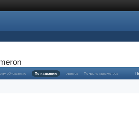
ameron
П
нему обновлению
По названию
ответов
По числу просмотров