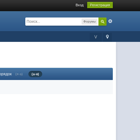
Вход
Регистрация
Форумы
V
орядок
(я-а)
(а-я)