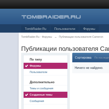
TombRaider.Ru
Пользователи
Форумы
TombRaider.Ru - Форумы
→
Публикации пользователя Cameron
Публикации пользователя C
Сортировка
По послед
По типу
Форумы
Ничего не найдено.
Пользователи
Дополнительно
Темы и сообщения
Созданные темы
Сообщения