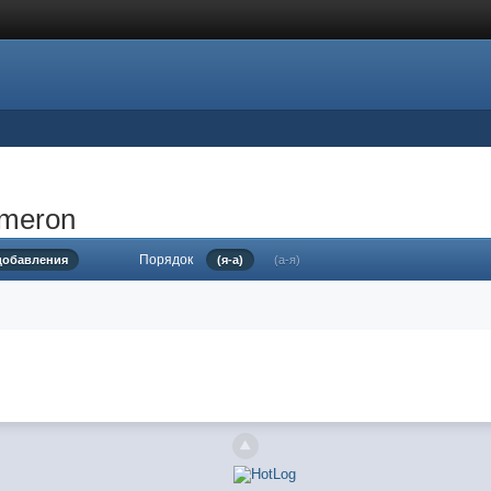
ameron
Порядок
 добавления
(я-а)
(а-я)