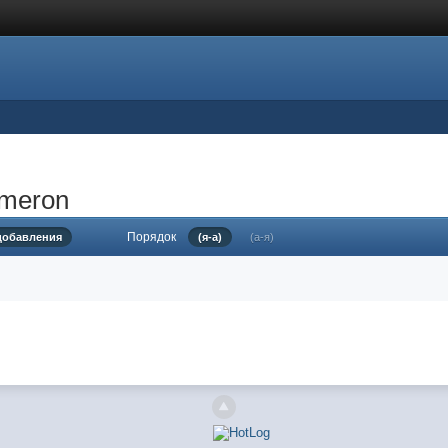
ameron
Порядок
 добавления
(я-а)
(а-я)