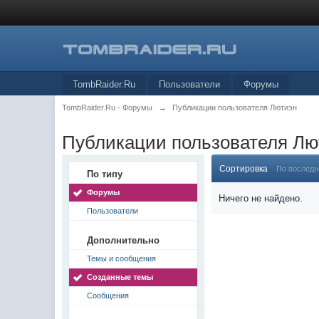
TombRaider.Ru
Пользователи
Форумы
TombRaider.Ru - Форумы
→
Публикации пользователя Лютиэн
Публикации пользователя Лю
Сортировка
По послед
По типу
Форумы
Ничего не найдено.
Пользователи
Дополнительно
Темы и сообщения
Созданные темы
Сообщения