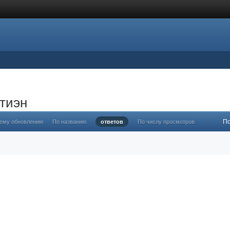
тиэн
П
нему обновлению
По названию
ответов
По числу просмотров