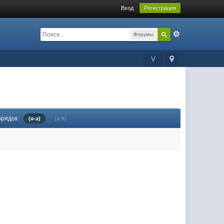
Вход
Регистрация
Форумы
V
орядок
(я-а)
(а-я)