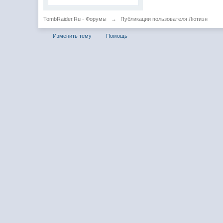
TombRaider.Ru - Форумы
→
Публикации пользователя Лютиэн
Изменить тему
Помощь