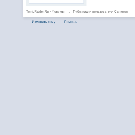
TombRaider.Ru - Форумы
→
Публикации пользователя Cameron
Изменить тему
Помощь