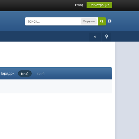
Вход
Регистрация
Форумы
V
Порядок
(я-а)
(а-я)