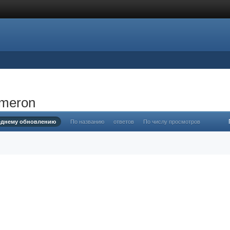
ameron
еднему обновлению
По названию
ответов
По числу просмотров