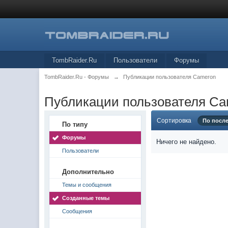
TombRaider.Ru
Пользователи
Форумы
TombRaider.Ru - Форумы
→
Публикации пользователя Cameron
Публикации пользователя C
Сортировка
По посл
По типу
Форумы
Ничего не найдено.
Пользователи
Дополнительно
Темы и сообщения
Созданные темы
Сообщения