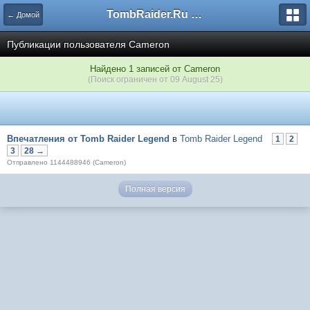
TombRaider.Ru - Форумы
← Домой
Публикации пользователя Cameron
Найдено 1 записей от Cameron
(Поиск ограничен от 09 August 25)
Впечатления от Tomb Raider Legend
в
Tomb Raider Legend
1
2
3
28 →
Отправлено 1144488946 (Cameron)
Полная версия