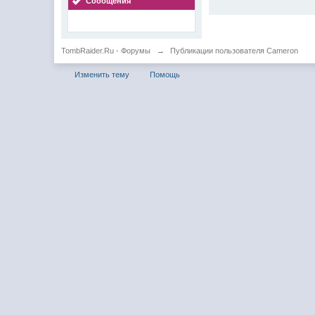
Сообщения
TombRaider.Ru - Форумы
→
Публикации пользователя Cameron
Изменить тему
Помощь