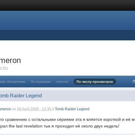
ameron
t 25)
П
нему обновлению
По названию
ответов
По числу просмотров
Tomb Raider Legend
ameron
on
08 April 2006 - 12:35
в
Tomb Raider Legend
по сравнению с остальными сериями эта я вляется короткой и её мо
ал the last revelation тык я проходил её около двух недель!