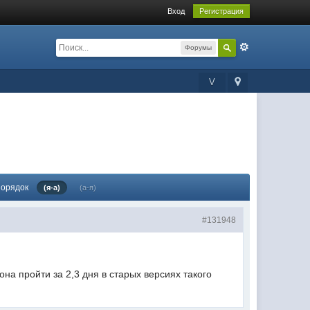
Вход
Регистрация
Форумы
V
орядок
(я-а)
(а-я)
#131948
на пройти за 2,3 дня в старых версиях такого