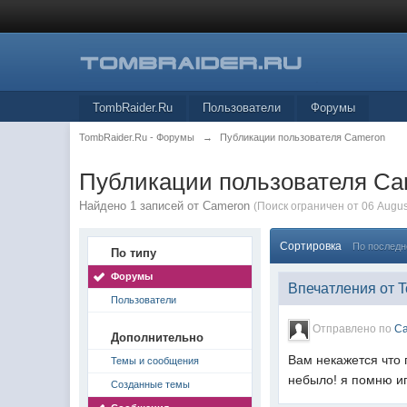
TombRaider.Ru
Пользователи
Форумы
TombRaider.Ru - Форумы
→
Публикации пользователя Cameron
Публикации пользователя C
Найдено 1 записей от Cameron
(Поиск ограничен от 06 Augus
Сортировка
По послед
По типу
Форумы
Впечатления от 
Пользователи
Отправлено по
C
Дополнительно
Вам некажется что 
Темы и сообщения
небыло! я помню игр
Созданные темы