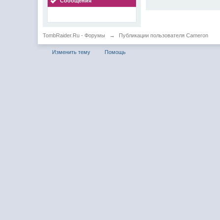
Сообщения
TombRaider.Ru - Форумы
→
Публикации пользователя Cameron
Изменить тему
Помощь