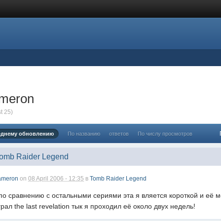
ameron
t 25)
еднему обновлению
По названию
ответов
По числу просмотров
Tomb Raider Legend
ameron
on
08 April 2006 - 12:35
в
Tomb Raider Legend
по сравнению с остальными сериями эта я вляется короткой и её мо
ал the last revelation тык я проходил её около двух недель!