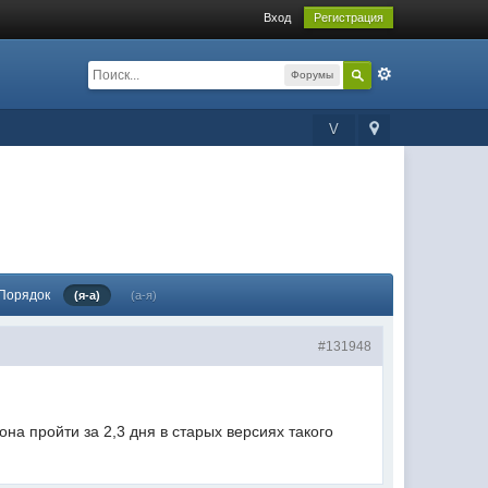
Вход
Регистрация
Форумы
V
Порядок
(я-а)
(а-я)
#131948
на пройти за 2,3 дня в старых версиях такого