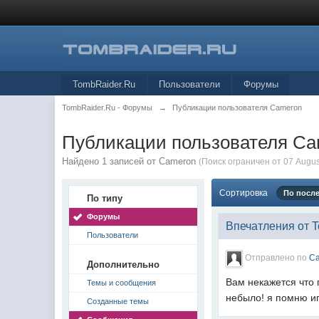
TombRaider.Ru
Пользователи
Форумы
TombRaider.Ru - Форумы
→
Публикации пользователя Cameron
Публикации пользователя C
Найдено 1 записей от Cameron
(Поиск ограничен от 07 Augus
Сортировка
По посл
По типу
Форумы
Впечатления от 
Пользователи
Отправлено по
C
Дополнительно
Вам некажется что 
Темы и сообщения
небыло! я помню игр
Созданные темы