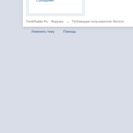
Сообщения
TombRaider.Ru - Форумы
→
Публикации пользователя Лютиэн
Изменить тему
Помощь