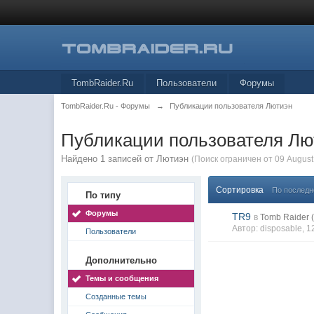
TombRaider.Ru
Пользователи
Форумы
TombRaider.Ru - Форумы
→
Публикации пользователя Лютиэн
Публикации пользователя Лю
Найдено 1 записей от Лютиэн
(Поиск ограничен от 09 August
Сортировка
По послед
По типу
Форумы
TR9
в
Tomb Raider 
Автор:
disposable
, 
Пользователи
Дополнительно
Темы и сообщения
Созданные темы