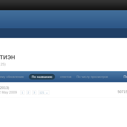
тиэн
 25)
П
нему обновлению
По названию
ответов
По числу просмотров
(2013)
5071
12 May 2009
1
2
3
121 →