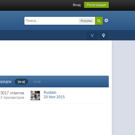
Вход
Регистрация
Форумы
V
орядок
(я-а)
(а-я)
Rustam
3017 ответов
20 Nov 2015
57 просмотров