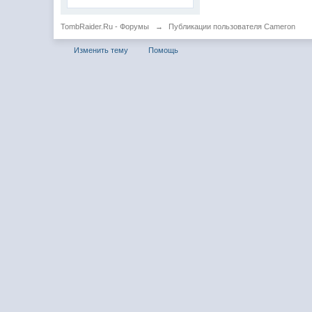
TombRaider.Ru - Форумы
→
Публикации пользователя Cameron
Изменить тему
Помощь