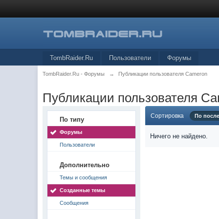
TombRaider.Ru
Пользователи
Форумы
TombRaider.Ru - Форумы
→
Публикации пользователя Cameron
Публикации пользователя C
Сортировка
По посл
По типу
Форумы
Ничего не найдено.
Пользователи
Дополнительно
Темы и сообщения
Созданные темы
Сообщения