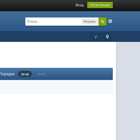
Вход
Регистрация
Форумы
V
Порядок
(я-а)
(а-я)