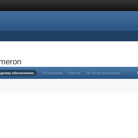
ameron
еднему обновлению
По названию
ответов
По числу просмотров