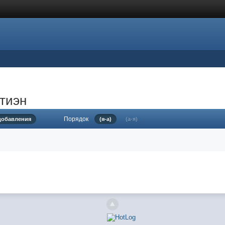
тиэн
Порядок
 добавления
(я-а)
(а-я)