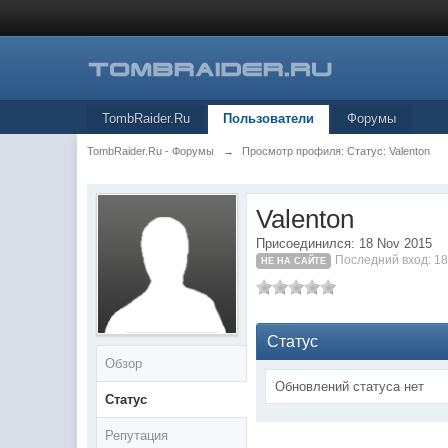
TombRaider.Ru
Пользователи
Форумы
TombRaider.Ru - Форумы
→
Просмотр профиля: Статус: Valenton
Valenton
Присоединился: 18 Nov 2015
Последний вход: 18
НЕ НА САЙТЕ
Статус
Обзор
Обновлений статуса нет
Статус
Репутация