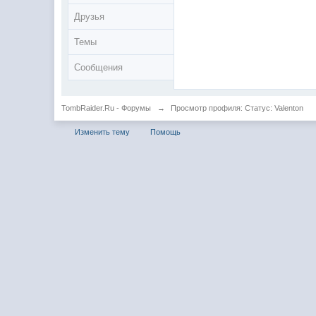
Друзья
Темы
Сообщения
TombRaider.Ru - Форумы
→
Просмотр профиля: Статус: Valenton
Изменить тему
Помощь