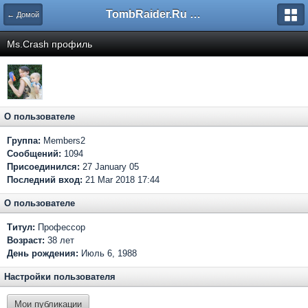
TombRaider.Ru - Форумы
← Домой
Ms.Crash профиль
О пользователе
Группа:
Members2
Сообщений:
1094
Присоединился:
27 January 05
Последний вход:
21 Mar 2018 17:44
О пользователе
Титул:
Профессор
Возраст:
38 лет
День рождения:
Июль 6, 1988
Настройки пользователя
Мои публикации