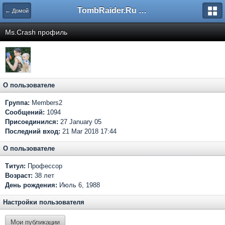
TombRaider.Ru - Форумы
← Домой
Ms.Crash профиль
О пользователе
Группа:
Members2
Сообщений:
1094
Присоединился:
27 January 05
Последний вход:
21 Mar 2018 17:44
О пользователе
Титул:
Профессор
Возраст:
38 лет
День рождения:
Июль 6, 1988
Настройки пользователя
Мои публикации