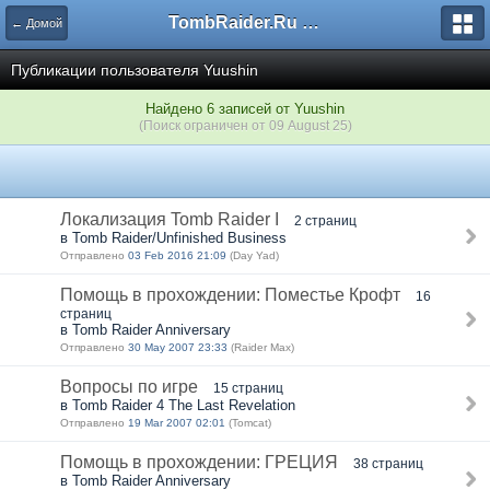
TombRaider.Ru - Форумы
← Домой
Публикации пользователя Yuushin
Найдено 6 записей от Yuushin
(Поиск ограничен от 09 August 25)
Локализация Tomb Raider I
2 страниц
в Tomb Raider/Unfinished Business
Отправлено
03 Feb 2016 21:09
(Day Yad)
Помощь в прохождении: Поместье Крофт
16
страниц
в Tomb Raider Anniversary
Отправлено
30 May 2007 23:33
(Raider Max)
Вопросы по игре
15 страниц
в Tomb Raider 4 The Last Revelation
Отправлено
19 Mar 2007 02:01
(Tomcat)
Помощь в прохождении: ГРЕЦИЯ
38 страниц
в Tomb Raider Anniversary