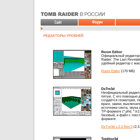
РЕДАКТОРЫ УРОВНЕЙ
Room Editor
Официальный редактор,
Raider: The Last Revelat
удобный редактор с ма
Room Editor
(170 МБ)
DxTre3d
Неофициальный редакто
пятую. С его помощью д
создаётся геометрия, т
враги, замки, выключат
источники света, звука 
ТР-формате (*.phd, *.tr2,
базовый, и файл с тек
формате.
DxTre3d v.2.0 Rev.0
(2,3
Treditor3d