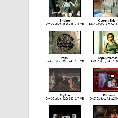
Brigitte
Съемка Brigit
DivX Codec, 352x288, 3,8 MB
DivX Codec, 176x144,
Pepsi
Sega Dreamca
DivX Codec, 320x240, 1,1 MB
DivX Codec, 240x180
SkyStar
Ericsson
DivX Codec, 320x180, 2,7 MB
DivX Codec, 424x240