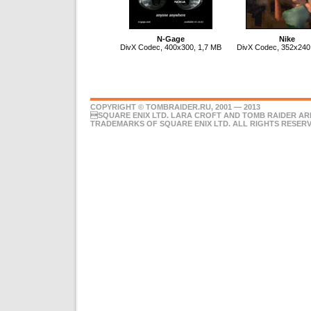
N-Gage
Nike
DivX Codec, 400x300, 1,7 MB
DivX Codec, 352x240
COPYRIGHT © TOMBRAIDER.RU, 2001 — 2013
SQUARE ENIX LTD. LARA CROFT AND TOMB RAIDER AR
TRADEMARKS OF SQUARE ENIX LTD. ALL RIGHTS RESERV