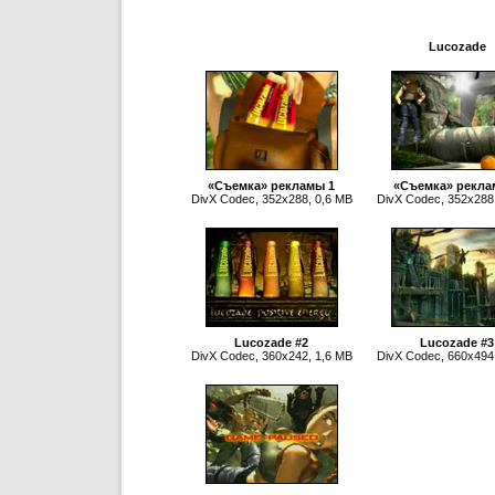
Lucozade
«Съемка» рекламы 1
«Съемка» рекла
DivX Codec, 352x288, 0,6 MB
DivX Codec, 352x288
Lucozade #2
Lucozade #3
DivX Codec, 360x242, 1,6 MB
DivX Codec, 660x494