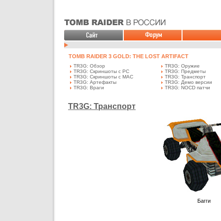
TOMB RAIDER 3 GOLD: THE LOST ARTIFACT
TR3G: Обзор
TR3G: Оружие
TR3G: Скриншоты с PC
TR3G: Предметы
TR3G: Скриншоты с MAC
TR3G: Транспорт
TR3G: Артефакты
TR3G: Демо версии
TR3G: Враги
TR3G: NOCD патчи
TR3G: Транспорт
Багги